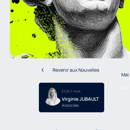
4
Revenir aux Nouvelles
Mai
Lire
ÉCRIT PAR
Virginie JUBAULT
Associée