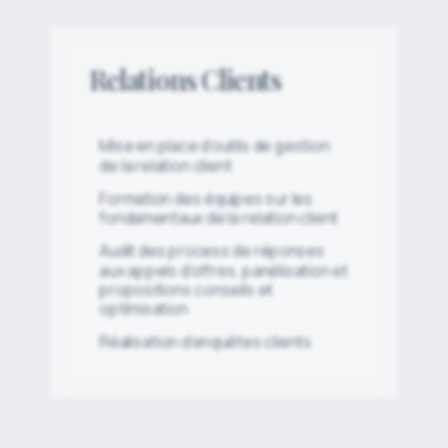
Relations Clients
Mise en place d’outils de gestion
de la relation client
Formation des équipes sur les
fondamentaux de la relation client
Audit des process de réponses
aux appels d’offres, panélisation et
propositions conseils et
optimisation
Réalisation d’enquêtes clients