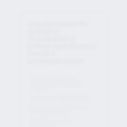
Transformation des
structures /
Organisation et
process opérationnels :
conseil et
accompagnement
Schéma d’organisation et
structuration des équipes
« support »
Recrutement / chasse de tête
Mise en place et déploiement
d’une approche RSE
Déploiement de l’IA (en
partenariat)